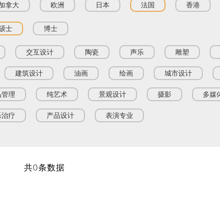
加拿大
欧洲
日本
法国
香港
硕士
博士
交互设计
陶瓷
声乐
雕塑
建筑设计
油画
绘画
城市设计
品管理
纯艺术
景观设计
摄影
多媒
乐治疗
产品设计
表演专业
共0条数据