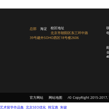
校区地址
总部
海淀
北京市朝阳区东三环中路
电
39号建外SOHO西区18号楼2606
邮
4
官方网站
网站地图
/© CopyRight 2015-2017,
艺术留学作品集
|
北京SEO优化
|
韩宝惠
|
朱骏