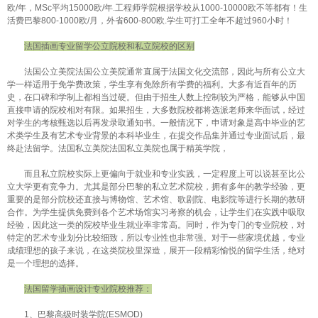
欧/年，MSc平均15000欧/年.工程师学院根据学校从1000-10000欧不等都有！生
活费巴黎800-1000欧/月，外省600-800欧.学生可打工全年不超过960小时！
法国插画专业留学公立院校和私立院校的区别
法国公立美院法国公立美院通常直属于法国文化交流部，因此与所有公立大
学一样适用于免学费政策，学生享有免除所有学费的福利。大多有近百年的历
史，在口碑和学制上都相当过硬。但由于招生人数上控制较为严格，能够从中国
直接申请的院校相对有限。如果招生，大多数院校都将选派老师来华面试，经过
对学生的考核甄选以后再发录取通知书。一般情况下，申请对象是高中毕业的艺
术类学生及有艺术专业背景的本科毕业生，在提交作品集并通过专业面试后，最
终赴法留学。法国私立美院法国私立美院也属于精英学院，
而且私立院校实际上更偏向于就业和专业实践，一定程度上可以说甚至比公
立大学更有竞争力。尤其是部分巴黎的私立艺术院校，拥有多年的教学经验，更
重要的是部分院校还直接与博物馆、艺术馆、歌剧院、电影院等进行长期的教研
合作。为学生提供免费到各个艺术场馆实习考察的机会，让学生们在实践中吸取
经验，因此这一类的院校毕业生就业率非常高。同时，作为专门的专业院校，对
特定的艺术专业划分比较细致，所以专业性也非常强。对于一些家境优越，专业
成绩理想的孩子来说，在这类院校里深造，展开一段精彩愉悦的留学生活，绝对
是一个理想的选择。
法国留学插画设计专业院校推荐：
1、巴黎高级时装学院(ESMOD)