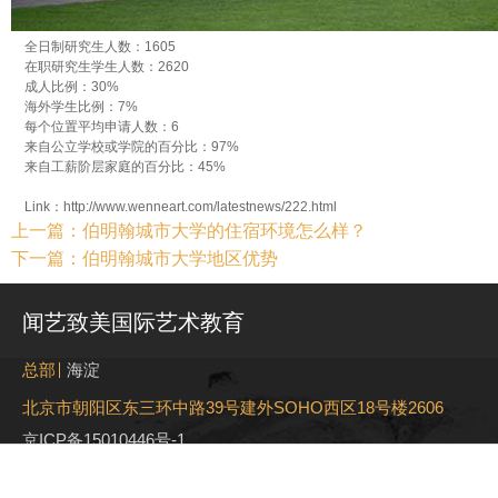
全日制研究生人数：1605
在职研究生学生人数：2620
成人比例：30%
海外学生比例：7%
每个位置平均申请人数：6
来自公立学校或学院的百分比：97%
来自工薪阶层家庭的百分比：45%
Link：http://www.wenneart.com/latestnews/222.html
上一篇：伯明翰城市大学的住宿环境怎么样？
下一篇：伯明翰城市大学地区优势
闻艺致美国际艺术教育
总部
海淀
北京市朝阳区东三环中路39号建外SOHO西区18号楼2606
京ICP备15010446号-1